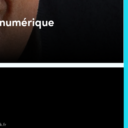
u numérique
k.fr